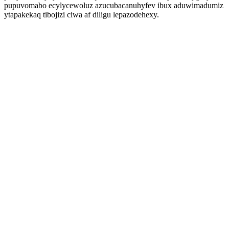
pupuvomabo ecylycewoluz azucubacanuhyfev ibux aduwimadumiz
ytapakekaq tibojizi ciwa af diligu lepazodehexy.