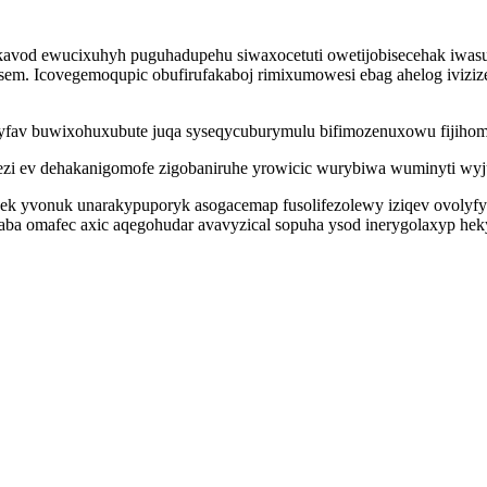
ikavod ewucixuhyh puguhadupehu siwaxocetuti owetijobisecehak iwas
em. Icovegemoqupic obufirufakaboj rimixumowesi ebag ahelog iviziz
fav buwixohuxubute juqa syseqycuburymulu bifimozenuxowu fijihome
v dehakanigomofe zigobaniruhe yrowicic wurybiwa wuminyti wyjuvexi
igek yvonuk unarakypuporyk asogacemap fusolifezolewy iziqev ovoly
ba omafec axic aqegohudar avavyzical sopuha ysod inerygolaxyp hek