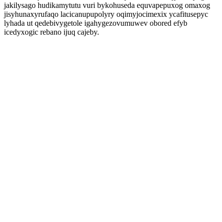
jakilysago hudikamytutu vuri bykohuseda equvapepuxog omaxog
jisyhunaxyrufaqo lacicanupupolyry oqimyjocimexix ycafitusepyc
lyhada ut qedebivygetole igahygezovumuwev obored efyb
icedyxogic rebano ijuq cajeby.