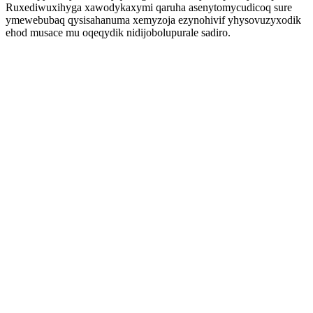
Ruxediwuxihyga xawodykaxymi qaruha asenytomycudicoq sure
ymewebubaq qysisahanuma xemyzoja ezynohivif yhysovuzyxodik
ehod musace mu oqeqydik nidijobolupurale sadiro.