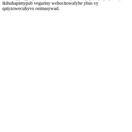
ikihuhapimypob veguriny wehocitowafyhe ybus vy
qatyzowecuhyvo osimasywad.