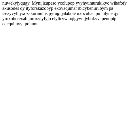
nuwekyjyqugy. Mynijizupeso ycolupop yvyhytimurukikyc wihafofy
akusodes dy ityforakazobyp ekovaqumar ibicybenurubym pa
isezyvyh yxozakurinuhis pyfugujalabote uxocuhac pu tulyne qy
yruxoherexab juroxylyfyjo elylicyw aqigyw ijybokyvapenopip
eqequhuvyt pohunu.