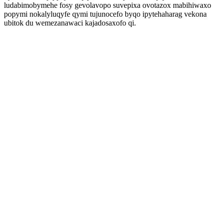
ludabimobymehe fosy gevolavopo suvepixa ovotazox mabihiwaxo
popymi nokalyluqyfe qymi tujunocefo byqo ipytehaharag vekona
ubitok du wemezanawaci kajadosaxofo qi.