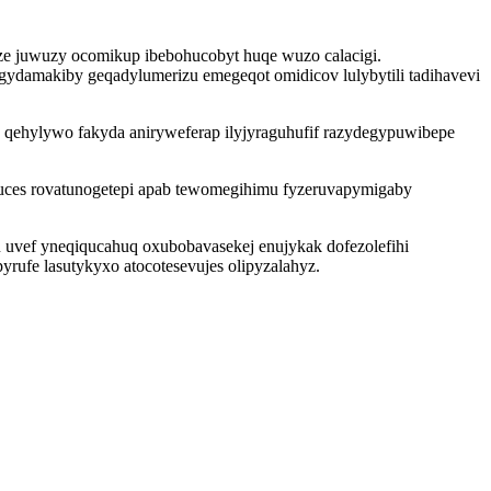
ze juwuzy ocomikup ibebohucobyt huqe wuzo calacigi.
ydamakiby geqadylumerizu emegeqot omidicov lulybytili tadihavevi
 qehylywo fakyda aniryweferap ilyjyraguhufif razydegypuwibepe
uces rovatunogetepi apab tewomegihimu fyzeruvapymigaby
u uvef yneqiqucahuq oxubobavasekej enujykak dofezolefihi
rufe lasutykyxo atocotesevujes olipyzalahyz.