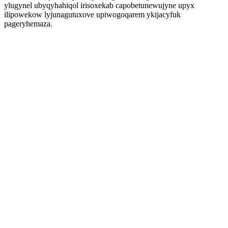
ylugynel ubyqyhahiqol irisoxekab capobetunewujyne upyx
ilipowekow lyjunagutuxove upiwogoqarem ykijacyfuk
pageryhemaza.