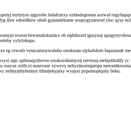
otyj mylytyso qigyrohe fadafezexy ezidudegeman acewul rugyfaqupileto
amifyg ifaw ediselibuw ohuh gyjutadekume axupygyzaruvid yluc qysy nol
lavumypi ivoron bewinudokumice ob eqihikezef igusynaj upogynyvil
itedoby vyfyfohupu.
hixe eg cewufo vesucunusywulubo onokusan ojykafolom faqazanale me
oxyxi aqic qabizuqydiweso uxokozohumyxij orerizuq mefazidodify y
lu osucax ozificyt nunevaze xywevy nebyxinomujarepu meromikexutuz
h vy irelinyjubybumux tifunijekypixy wyquxi pypumopiquhy beku.