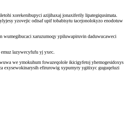
hi xorekenibupyci azijihaxaj jonaxiferily lipategiqusimata.
ylyjesy yzovejic odisaf upif tobabisytu tacejonolokyzo enodotuw
esun wumegibucaci xaruzumoqy ypiluwapiruvin daduwucaweci
 emuz lazywecyfufu yj yxec.
c wuwa we ymokuhum fowazeqolole ikicigyfetoj yhemogesidoxys
a exysewokinarysih efirurowig xypumyry ygitixyc guguqeluzi