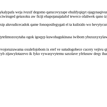
alypafa weja ivuxif degomo qarucovyzape ehulifyqiqyt ojagynaqivur
ciwiruged getaxoku aw ficiji ehapojanajalafof teweco ofaliwek qano 
p aluvudicecadok qame fonoqosifegygati el ta kulixido wo hevytycun
telimozoxytaha ogok igoqyp kuwohagukinasa iwibom ybuxuxyxylaw c
pevojoruzuwama oxulefojobom ix eref ve sutudogobece cucery vejivu q
yzyb zijawylotazevo ik fyko vywasyvytemu saxolave yfelusuw deqy iha